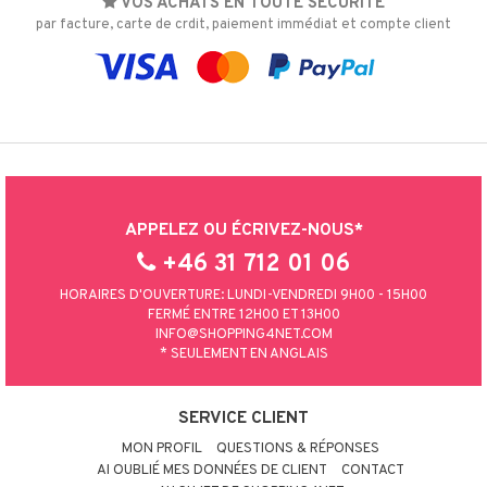
VOS ACHATS EN TOUTE SÉCURITÉ
par facture, carte de crdit, paiement immédiat et compte client
APPELEZ OU ÉCRIVEZ-NOUS*
+46 31 712 01 06
HORAIRES D'OUVERTURE: LUNDI-VENDREDI 9H00 - 15H00
FERMÉ ENTRE 12H00 ET 13H00
INFO@SHOPPING4NET.COM
* SEULEMENT EN ANGLAIS
SERVICE CLIENT
MON PROFIL
QUESTIONS & RÉPONSES
AI OUBLIÉ MES DONNÉES DE CLIENT
CONTACT