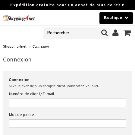
Expédition gratuite pour un achat de plus de 99 €
Boutique
NES
Lentilles de contact
UVEAUX PRODUIT
Marque
Shopping4net
»
Connexion
ion
u client
Connexion
ié mes données de client
Connexion
 Client
Si vous avez déjà un compte client, connectez-vous ici.
Numéro de client/E-mail
ons & réponses
 de Shopping4net
Mot de passe
s de vente sur
4net
intégrité