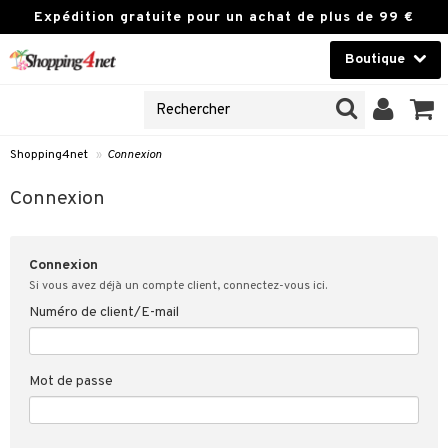
Expédition gratuite pour un achat de plus de 99 €
Boutique
NES
Lentilles de contact
UVEAUX PRODUIT
Marque
Shopping4net
»
Connexion
ion
u client
Connexion
ié mes données de client
Connexion
 Client
Si vous avez déjà un compte client, connectez-vous ici.
Numéro de client/E-mail
ons & réponses
 de Shopping4net
Mot de passe
s de vente sur
4net
intégrité