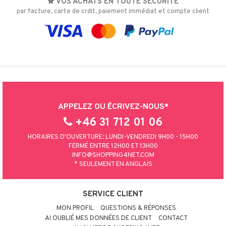
VOS ACHATS EN TOUTE SÉCURITÉ
par facture, carte de crdit, paiement immédiat et compte client
APPELEZ OU ÉCRIVEZ-NOUS*
+46 31 712 01 06
HORAIRES D'OUVERTURE: LUNDI-VENDREDI 9H00 - 15H00
FERMÉ ENTRE 12H00 ET 13H00
INFO@SHOPPING4NET.COM
* SEULEMENT EN ANGLAIS
SERVICE CLIENT
MON PROFIL
QUESTIONS & RÉPONSES
AI OUBLIÉ MES DONNÉES DE CLIENT
CONTACT