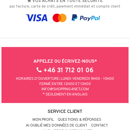
VOS ACHATS EN TOUTE SÉCURITÉ
par facture, carte de crdit, paiement immédiat et compte client
APPELEZ OU ÉCRIVEZ-NOUS*
+46 31 712 01 06
HORAIRES D'OUVERTURE: LUNDI-VENDREDI 9H00 - 15H00
FERMÉ ENTRE 12H00 ET 13H00
INFO@SHOPPING4NET.COM
* SEULEMENT EN ANGLAIS
SERVICE CLIENT
MON PROFIL
QUESTIONS & RÉPONSES
AI OUBLIÉ MES DONNÉES DE CLIENT
CONTACT