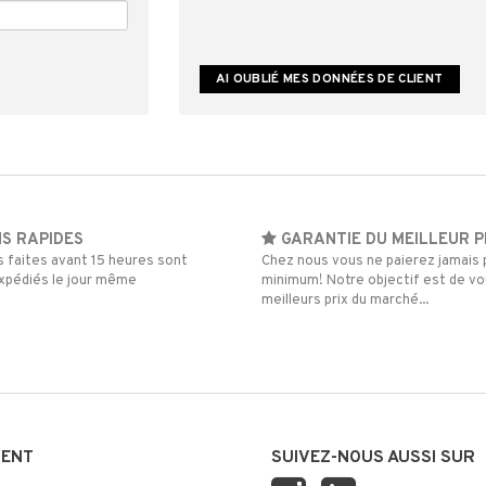
S RAPIDES
GARANTIE DU MEILLEUR P
faites avant 15 heures sont
Chez nous vous ne paierez jamais p
pédiés le jour même
minimum! Notre objectif est de vou
meilleurs prix du marché...
IENT
SUIVEZ-NOUS AUSSI SUR