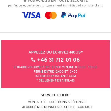
VOS ACHATS EN TOUTE SÉCURITÉ
par facture, carte de crdit, paiement immédiat et compte client
APPELEZ OU ÉCRIVEZ-NOUS*
+46 31 712 01 06
HORAIRES D'OUVERTURE: LUNDI-VENDREDI 9H00 - 15H00
FERMÉ ENTRE 12H00 ET 13H00
INFO@SHOPPING4NET.COM
* SEULEMENT EN ANGLAIS
SERVICE CLIENT
MON PROFIL
QUESTIONS & RÉPONSES
AI OUBLIÉ MES DONNÉES DE CLIENT
CONTACT