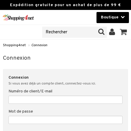
Expédition gratuite pour un achat de plus de 99 €
Boutique
NES
Lentilles de contact
UVEAUX PRODUIT
Marque
Shopping4net
»
Connexion
ion
u client
Connexion
ié mes données de client
Connexion
 Client
Si vous avez déjà un compte client, connectez-vous ici.
Numéro de client/E-mail
ons & réponses
 de Shopping4net
Mot de passe
s de vente sur
4net
intégrité