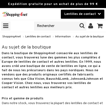
Expédition gratuite pour un achat de plus de 99 €
Lentilles de contact
CHOISIR LENTILLES
Lentilles de contact
NES
UVEAUX PRODUIT
Marque
Shopping4net
»
Lentilles de contact
»
Information
»
Au sujet de la boutique
our les yeux
Au sujet de la boutique
Dans la boutique de Shopping4net consacrée aux lentilles de
 à port prolongé
contact, vous trouverez l´une des gammes les plus complètes d
jetables journalières
´Europe de lentilles de contact et autres lentilles. En 1999, nous
avons créé une boutique de vente de lentilles en ligne, ce qui a
 bi-hebdomadaires
fait de nous les précurseurs dans les pays nordiques. Nous ne
vendons que des produits originaux certifiés de fabricants
 à rempl. mensuel
connus tels que Ciba Vision, Bausch&Lomb, Johnson&Johnson et
Cooper Vision. Chez nous, vous trouverez vos lentilles de
 colorées
contact et autres lentilles aux meilleurs prix.
 toriques
Prix et gamme de produits
 multifocales
Dans notre stock, vous trouverez la plupart des lentilles de contact et