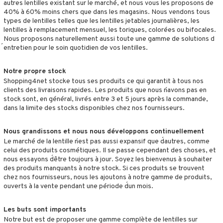
autres lentilles existant sur le marché, et nous vous les proposons de
 pour lentilles
40% à 60% moins chers que dans les magasins. Nous vendons tous
types de lentilles telles que les lentilles jetables journalières, les
lentilles à remplacement mensuel, les toriques, colorées ou bifocales.
Nous proposons naturellement aussi toute une gamme de solutions d
 Client
´entretien pour le soin quotidien de vos lentilles.
ons & réponses
Notre propre stock
t request
Shopping4net stocke tous ses produits ce qui garantit à tous nos
clients des livraisons rapides. Les produits que nous n´avons pas en
t de la boutique
stock sont, en général, livrés entre 3 et 5 jours après la commande,
dans la limite des stocks disponibles chez nos fournisseurs.
Nous grandissons et nous nous développons continuellement
Le marché de la lentille n´est pas aussi expansif que d´autres, comme
celui des produits cosmétiques. Il se passe cependant des choses, et
nous essayons d´être toujours à jour. Soyez les bienvenus à souhaiter
des produits manquants à notre stock. Si ces produits se trouvent
chez nos fournisseurs, nous les ajoutons à notre gamme de produits,
ouverts à la vente pendant une période d´un mois.
Les buts sont importants
Notre but est de proposer une gamme complète de lentilles sur