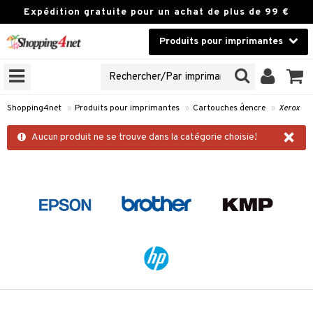
Expédition gratuite pour un achat de plus de 99 €
Produits pour imprimantes
 LA FAMILLE D
ANTE CI-DESSOUS...
Lentilles de contact
NES
Marque
Shopping4net
»
Produits pour imprimantes
»
Cartouches d´encre
»
Xerox
es d´encre
×
Aucun produit ne se trouve dans la catégorie choisie!
r
ccessoires
r
photo
 Client
ons & réponses
t request
k
t de la boutique