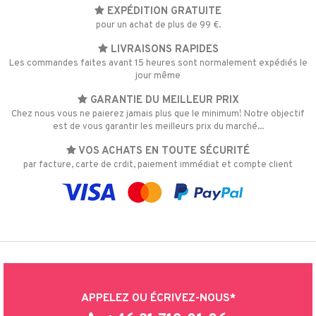
i
 Minolta
EXPÉDITION GRATUITE
pour un achat de plus de 99 €.
nic
a Mita
LIVRAISONS RAPIDES
k
Les commandes faites avant 15 heures sont normalement expédiés le
jour même
GARANTIE DU MEILLEUR PRIX
ng
i
Chez nous vous ne paierez jamais plus que le minimum! Notre objectif
est de vous garantir les meilleurs prix du marché...
nic
VOS ACHATS EN TOUTE SÉCURITÉ
par facture, carte de crdit, paiement immédiat et compte client
ng
APPELEZ OU ÉCRIVEZ-NOUS*