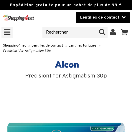
Expédition gratuite pour un achat de plus de 99 €
Lentilles de contact
CHOISIR LENTILLES
Lentilles de contact
NES
UVEAUX PRODUIT
Marque
Shopping4net
»
Lentilles de contact
»
Lentilles toriques
»
Precision1 for Astigmatism 30p
our les yeux
 à port prolongé
Precision1 for Astigmatism 30p
jetables journalières
 bi-hebdomadaires
 à rempl. mensuel
 colorées
s toriques
 multifocales