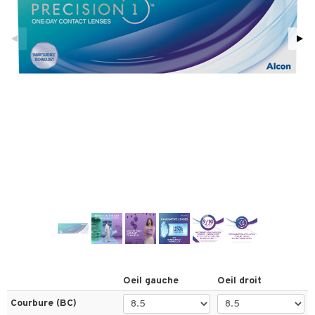
 pour lentilles
 Client
ons & réponses
t request
t de la boutique
Oeil gauche
Oeil droit
Courbure (BC)